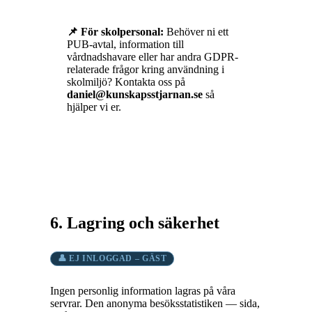
📌 För skolpersonal:
Behöver ni ett
PUB-avtal, information till
vårdnadshavare eller har andra GDPR-
relaterade frågor kring användning i
skolmiljö? Kontakta oss på
daniel@kunskapsstjarnan.se
så
hjälper vi er.
6. Lagring och säkerhet
👤 EJ INLOGGAD – GÄST
Ingen personlig information lagras på våra
servrar. Den anonyma besöksstatistiken — sida,