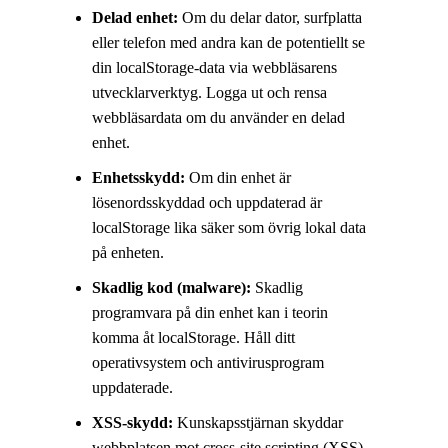
Delad enhet:
Om du delar dator, surfplatta
eller telefon med andra kan de potentiellt se
din localStorage-data via webbläsarens
utvecklarverktyg. Logga ut och rensa
webbläsardata om du använder en delad
enhet.
Enhetsskydd:
Om din enhet är
lösenordsskyddad och uppdaterad är
localStorage lika säker som övrig lokal data
på enheten.
Skadlig kod (malware):
Skadlig
programvara på din enhet kan i teorin
komma åt localStorage. Håll ditt
operativsystem och antivirusprogram
uppdaterade.
XSS-skydd:
Kunskapsstjärnan skyddar
webbplatsen mot cross-site scripting (XSS)