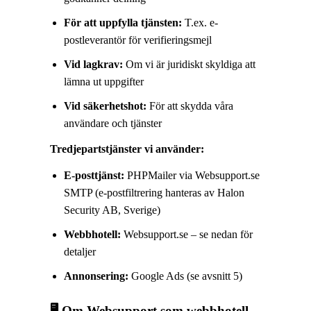
För att uppfylla tjänsten:
T.ex. e-
postleverantör för verifieringsmejl
Vid lagkrav:
Om vi är juridiskt skyldiga att
lämna ut uppgifter
Vid säkerhetshot:
För att skydda våra
användare och tjänster
Tredjepartstjänster vi använder:
E-posttjänst:
PHPMailer via Websupport.se
SMTP (e-postfiltrering hanteras av Halon
Security AB, Sverige)
Webbhotell:
Websupport.se – se nedan för
detaljer
Annonsering:
Google Ads (se avsnitt 5)
🖥️ Om Websupport som webbhotell